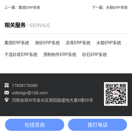
上一篇：
集团ERP系统
下一篇：
水稳ERP系统
相关服务
/ SERVICE
集团ERP系统
商砼ERP系统
沥青ERP系统
水稳ERP系统
干混砂浆ERP系统
预制构件ERP系统
砂石ERP系统
17838176080
uidesign@126.com
河南省郑州市金水区南阳路盛地大厦6楼55号
Copyright © 2014-2024 河南砼鑫软件科技有限公司版权所有 网站备案号：
豫
在线咨询
拨打电话
ICP备14018225号-1
网站首页
产品中心
新闻动态
在线咨询
电话咨询