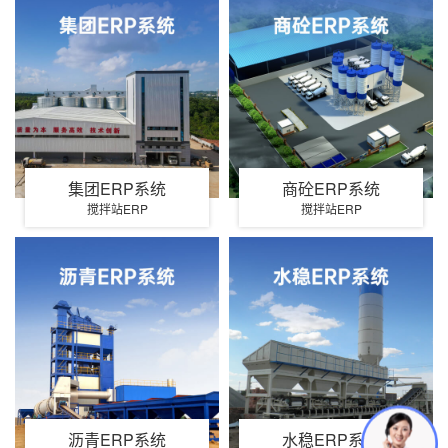
集团ERP系统
商砼ERP系统
搅拌站ERP
搅拌站ERP
沥青ERP系统
水稳ERP系统