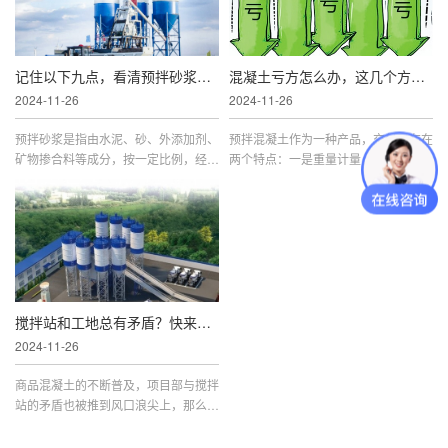
记住以下九点，看清预拌砂浆的优点！
混凝土亏方怎么办，这几个方面你考虑到了吗？
2024-11-26
2024-11-26
预拌砂浆是指由水泥、砂、外添加剂、
预拌混凝土作为一种产品，交付时存在
矿物掺合料等成分，按一定比例，经集
两个特点：一是重量计量，体积交货;
中计量拌制后，通过专用设备运输、使
二是小票签收，图纸结算。在当前买方
用的拌合物，用于建筑砌筑及抹面等用
市场环境下，结算亏方问题一直困扰着
途。
预拌混凝土生产企
搅拌站和工地总有矛盾？快来看看如何解决吧！
2024-11-26
商品混凝土的不断普及，项目部与搅拌
站的矛盾也被推到风口浪尖上，那么工
地与搅拌站都有哪些矛盾呢？下面列举
一些与搅拌站发生的常规问题及解决措