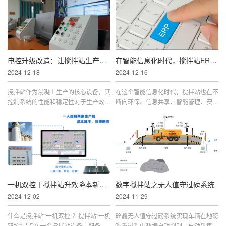
竞争日益激烈起来，同时也让
减少了资源浪费，降低了成
电控升级改造：让搅拌站生产更智能、更经济！
在智能信息化时代，搅拌站ERP到底能给企业带来什么？
2024-12-18
2024-12-16
搅拌站作为混凝土生产的核心设备，其
在这个智能信息化时代，搅拌站也在不
控制系统的性能和稳定性对于生产效率
断向环保、信息共享、智能管理、安全
和混凝土质量具有至关重要的影响。随
生产这几个关键词靠近，而搅拌站ER
着科技的不断进步和工程需求的日益增
P也成了“重磅嘉宾”出现在搅拌站的视
长，传统的搅拌站控制系统
野里。当别的搅拌站花一
一机双控丨搅拌站升效降本新风向！
数字搅拌站之无人值守过磅系统
2024-12-02
2024-11-29
什么是搅拌站“一机双控”？搅拌站“一机
砼鑫无人值守过磅系统实现车辆在地磅
双控”是指在一个搅拌站设备上配备两
称重过程中数据自动判别、自动采集、