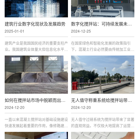
建筑行业数字化现状及发展趋势
数字化搅拌站：可持续发展未来之选
2025-01-01
2024-12-25
建筑产业是我国国民经济的重要支柱产
在国家绿色和智能化发展的政策指引
业。我国建筑业体量大但信息化水平
下，混凝土行业必然要由传统加工业向
低，存在较大提升空间。目前，整个建
现代制造业发展并转型，只有不断完善
筑行业的数字化程度比较落后。国内范
绿色生产工艺，通过信息化和智能化的
围来看，建筑业的数字化程度
生产管理，才能更好的在质量
如何在搅拌站市场中脱颖而出？不妨先从控制原材料成本开始!
无人值守称重系统给搅拌站带来了哪些便利？
2024-12-20
2024-12-20
一直以来混凝土搅拌站对基础设施建设
无人值守过磅系统为搅拌站带来了显著
快速发展起着重要的作用，像修路建
的直观效益。不仅极大地提高了运营效
桥、现代化城市建设等行业统统离不开
率，减少了人为错误和时间浪费；还实
混凝土，正因为如此，混凝土搅拌站的
现了快速高效的过磅操作，最大限度地